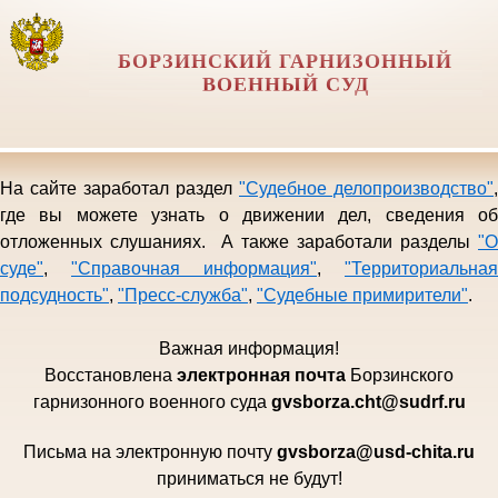
БОРЗИНСКИЙ ГАРНИЗОННЫЙ
ВОЕННЫЙ СУД
На сайте заработал раздел
"Судебное делопроизводство"
,
где вы можете узнать о движении дел, сведения об
отложенных слушаниях. А также заработали разделы
"О
суде"
,
"Справочная информация"
,
"Территориальная
подсудность"
,
"Пресс-служба"
,
"Судебные примирители"
.
Важная информация!
Восстановлена
электро
нная почта
Борзинского
гарни
зонного военного суда
gvsborza.cht@sudrf.ru
Письма на электронную почту
gvsborza
@
usd
-
chita
.
ru
приниматься не будут!