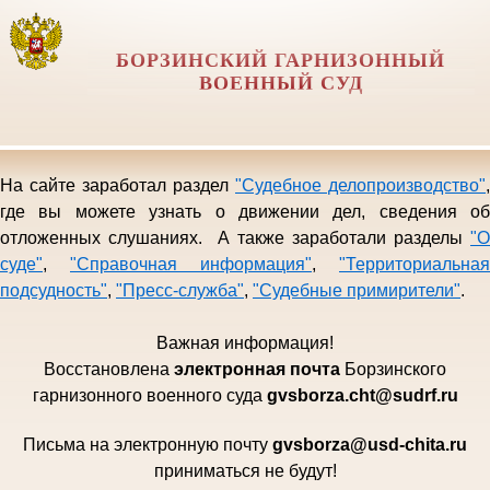
БОРЗИНСКИЙ ГАРНИЗОННЫЙ
ВОЕННЫЙ СУД
На сайте заработал раздел
"Судебное делопроизводство"
,
где вы можете узнать о движении дел, сведения об
отложенных слушаниях. А также заработали разделы
"О
суде"
,
"Справочная информация"
,
"Территориальная
подсудность"
,
"Пресс-служба"
,
"Судебные примирители"
.
Важная информация!
Восстановлена
электро
нная почта
Борзинского
гарни
зонного военного суда
gvsborza.cht@sudrf.ru
Письма на электронную почту
gvsborza
@
usd
-
chita
.
ru
приниматься не будут!