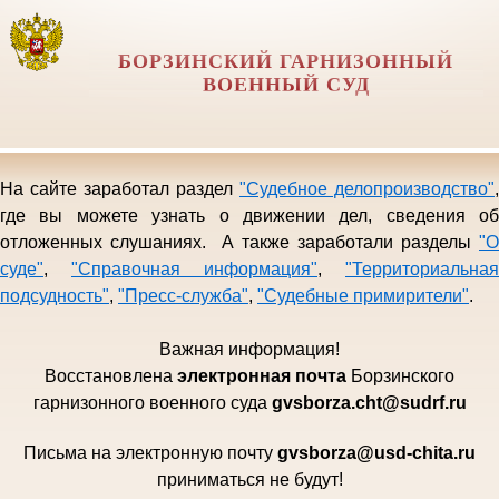
БОРЗИНСКИЙ ГАРНИЗОННЫЙ
ВОЕННЫЙ СУД
На сайте заработал раздел
"Судебное делопроизводство"
,
где вы можете узнать о движении дел, сведения об
отложенных слушаниях. А также заработали разделы
"О
суде"
,
"Справочная информация"
,
"Территориальная
подсудность"
,
"Пресс-служба"
,
"Судебные примирители"
.
Важная информация!
Восстановлена
электро
нная почта
Борзинского
гарни
зонного военного суда
gvsborza.cht@sudrf.ru
Письма на электронную почту
gvsborza
@
usd
-
chita
.
ru
приниматься не будут!