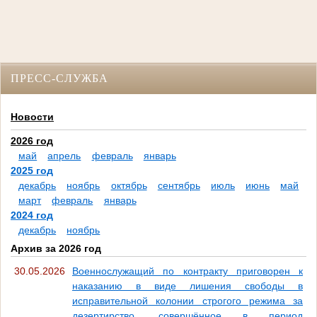
ПРЕСС-СЛУЖБА
Новости
2026 год
май
апрель
февраль
январь
2025 год
декабрь
ноябрь
октябрь
сентябрь
июль
июнь
май
март
февраль
январь
2024 год
декабрь
ноябрь
Архив за 2026 год
30.05.2026
Военнослужащий по контракту приговорен к
наказанию в виде лишения свободы в
исправительной колонии строгого режима за
дезертирство, совершённое в период