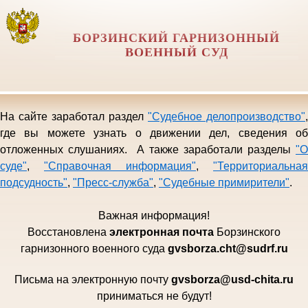
БОРЗИНСКИЙ ГАРНИЗОННЫЙ
ВОЕННЫЙ СУД
На сайте заработал раздел
"Судебное делопроизводство"
,
где вы можете узнать о движении дел, сведения об
отложенных слушаниях. А также заработали разделы
"О
суде"
,
"Справочная информация"
,
"Территориальная
подсудность"
,
"Пресс-служба"
,
"Судебные примирители"
.
Важная информация!
Восстановлена
электро
нная почта
Борзинского
гарни
зонного военного суда
gvsborza.cht@sudrf.ru
Письма на электронную почту
gvsborza
@
usd
-
chita
.
ru
приниматься не будут!