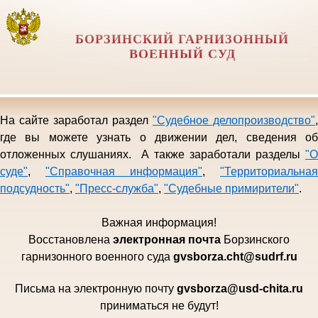
БОРЗИНСКИЙ ГАРНИЗОННЫЙ
ВОЕННЫЙ СУД
На сайте заработал раздел
"Судебное делопроизводство"
,
где вы можете узнать о движении дел, сведения об
отложенных слушаниях. А также заработали разделы
"О
суде"
,
"Справочная информация"
,
"Территориальная
подсудность"
,
"Пресс-служба"
,
"Судебные примирители"
.
Важная информация!
Восстановлена
электро
нная почта
Борзинского
гарни
зонного военного суда
gvsborza.cht@sudrf.ru
Письма на электронную почту
gvsborza
@
usd
-
chita
.
ru
приниматься не будут!