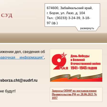
674600, Забайкальский край,
г. Борзя, ул. Лазо, д. 104
 СУД
Тел.: (30233) 3-24-39, 3-18-
97 (ф.)
gvsborza.cht@sudrf.ru
развернуть
движении дел, сведения об
равочная информация"
,
sborza.cht@sudrf.ru
е будут!
Запросы ОПФР по постановлению
Правительства РФ от 28.06.2021 №
1037