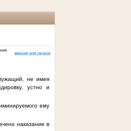
ания
версия для печати
лужащий, не имея
дировку, устно и
риминируемого ему
ачено наказание
в