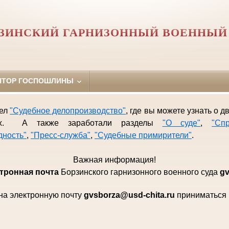
ЗИНСКИЙ ГАРНИЗОННЫЙ ВОЕННЫЙ
ЯТОР ГОСПОШЛИНЫ
дел
"Судебное делопроизводство"
, где вы можете узнать о 
иях. А также заработали разделы
"О суде"
,
"Сп
дность"
,
"Пресс-служба"
,
"Судебные примирители"
.
Важная информация!
тро
нная почта
Борзинского гарни
зонного военного суда
gv
на электронную почту
gvsborza
@
usd
-
chita
.
ru
приниматься н