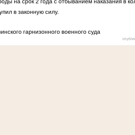
оды на срок 2 года
с отбыванием наказания в к
тупил
в законную силу.
инского гарнизонного военного суда
опубли