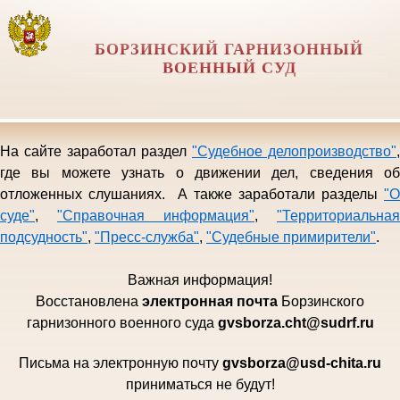
БОРЗИНСКИЙ ГАРНИЗОННЫЙ
ВОЕННЫЙ СУД
На сайте заработал раздел
"Судебное делопроизводство"
,
где вы можете узнать о движении дел, сведения об
отложенных слушаниях. А также заработали разделы
"О
суде"
,
"Справочная информация"
,
"Территориальная
подсудность"
,
"Пресс-служба"
,
"Судебные примирители"
.
Важная информация!
Восстановлена
электро
нная почта
Борзинского
гарни
зонного военного суда
gvsborza.cht@sudrf.ru
Письма на электронную почту
gvsborza
@
usd
-
chita
.
ru
приниматься не будут!