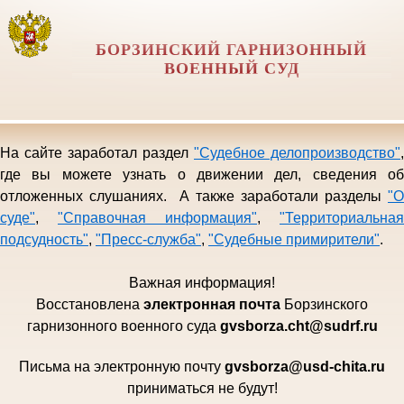
БОРЗИНСКИЙ ГАРНИЗОННЫЙ
ВОЕННЫЙ СУД
На сайте заработал раздел
"Судебное делопроизводство"
,
где вы можете узнать о движении дел, сведения об
отложенных слушаниях. А также заработали разделы
"О
суде"
,
"Справочная информация"
,
"Территориальная
подсудность"
,
"Пресс-служба"
,
"Судебные примирители"
.
Важная информация!
Восстановлена
электро
нная почта
Борзинского
гарни
зонного военного суда
gvsborza.cht@sudrf.ru
Письма на электронную почту
gvsborza
@
usd
-
chita
.
ru
приниматься не будут!