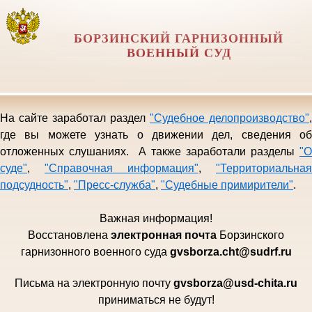
БОРЗИНСКИЙ ГАРНИЗОННЫЙ
ВОЕННЫЙ СУД
На сайте заработал раздел
"Судебное делопроизводство"
,
где вы можете узнать о движении дел, сведения об
отложенных слушаниях. А также заработали разделы
"О
суде"
,
"Справочная информация"
,
"Территориальная
подсудность"
,
"Пресс-служба"
,
"Судебные примирители"
.
Важная информация!
Восстановлена
электро
нная почта
Борзинского
гарни
зонного военного суда
gvsborza.cht@sudrf.ru
Письма на электронную почту
gvsborza
@
usd
-
chita
.
ru
приниматься не будут!