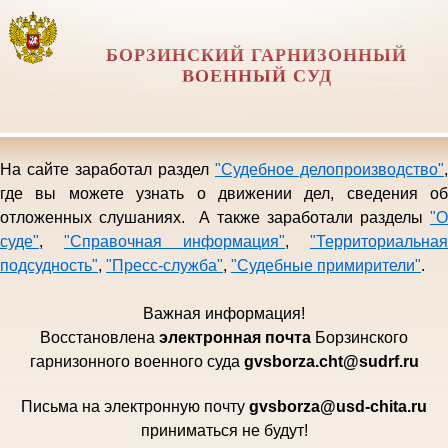
БОРЗИНСКИЙ ГАРНИЗОННЫЙ
ВОЕННЫЙ СУД
На сайте заработал раздел
"Судебное делопроизводство"
,
где вы можете узнать о движении дел, сведения об
отложенных слушаниях. А также заработали разделы
"О
суде"
,
"Справочная информация"
,
"Территориальная
подсудность"
,
"Пресс-служба"
,
"Судебные примирители"
.
Важная информация!
Восстановлена
электро
нная почта
Борзинского
гарни
зонного военного суда
gvsborza.cht@sudrf.ru
Письма на электронную почту
gvsborza
@
usd
-
chita
.
ru
приниматься не будут!