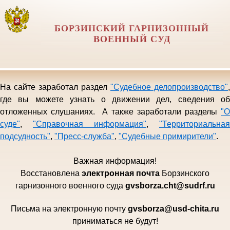
БОРЗИНСКИЙ ГАРНИЗОННЫЙ
ВОЕННЫЙ СУД
На сайте заработал раздел
"Судебное делопроизводство"
,
где вы можете узнать о движении дел, сведения об
отложенных слушаниях. А также заработали разделы
"О
суде"
,
"Справочная информация"
,
"Территориальная
подсудность"
,
"Пресс-служба"
,
"Судебные примирители"
.
Важная информация!
Восстановлена
электро
нная почта
Борзинского
гарни
зонного военного суда
gvsborza.cht@sudrf.ru
Письма на электронную почту
gvsborza
@
usd
-
chita
.
ru
приниматься не будут!