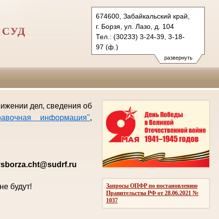
674600, Забайкальский край,
г. Борзя, ул. Лазо, д. 104
 СУД
Тел.: (30233) 3-24-39, 3-18-
97 (ф.)
gvsborza.cht@sudrf.ru
развернуть
движении дел, сведения об
равочная информация"
,
sborza.cht@sudrf.ru
е будут!
Запросы ОПФР по постановлению
Правительства РФ от 28.06.2021 №
1037