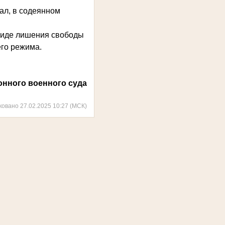
ал, в содеянном
виде лишения свободы
его режима.
онного военного суда
ковано 27.02.2025 10:27 (МСК)