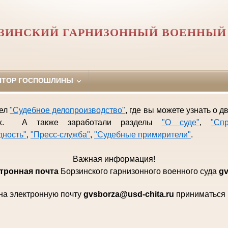
ЗИНСКИЙ ГАРНИЗОННЫЙ ВОЕННЫЙ
ЯТОР ГОСПОШЛИНЫ
дел
"Судебное делопроизводство"
, где вы можете узнать о 
иях. А также заработали разделы
"О суде"
,
"Сп
дность"
,
"Пресс-служба"
,
"Судебные примирители"
.
Важная информация!
тро
нная почта
Борзинского гарни
зонного военного суда
gv
на электронную почту
gvsborza
@
usd
-
chita
.
ru
приниматься н